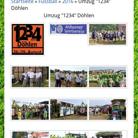
Startseite
»
Fussball
»
2016
» Umzug "1234"
Döhlen
Umzug "1234" Döhlen