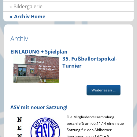
Bildergalerie
Archiv Home
Archiv
EINLADUNG + Spielplan
35. Fußballortspokal-
Turnier
Weiterlesen ...
ASV mit neuer Satzung!
Die Mitgliederversammlung
beschließt am 05.11.14 eine neue
Satzung für den Ahlhorner
Sportverein von 1921 e.V.